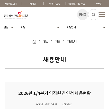
자살예방교육
얘기함
실무자 교육
자살유발정보 신고
데이터줌
전체메
알림
채용
채용안내
알림
채용
채용안내
채용안내
2026년 1/4분기 임직원 친인척 채용현황
작성일 :
2026-04-24
진행기간
~