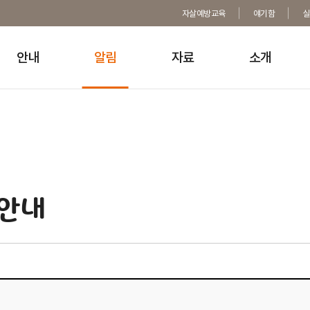
자살예방교육
얘기함
실
안내
알림
자료
소개
용안내
단연구자료
사말
자살예방 및 생명존중문화
자조모임
자살생각과 원인
동료지원 활동가 소개
조성
함 브랜드 소개
인증 프로그램 자료실
자살
력
위험 징후 및 돕는법
자살 고위험군 발굴 지원
한 작별 문자 서비스
돕는
장 언론보도
사후관리
생명
안내
장 현장소통
지역기반 자살예방사업
운영 지원
근거기반 자살예방정책
지원