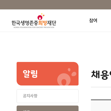
참여
살예방기본계획
지켜줌인 활동 안내
카드뉴스
설치근거&미션
자살요인
채
재
인
얘기
신건강종합대책
자살유발정보 신고하기
영상
연혁
우울
약
따뜻
민건강증진종합계획
기타
CI
외상후스트레스
이사
채용
알림
소식지
오시는 길
불안
이사
스트레스
중독
슬픔과애도
공지사항
하위목록
펼치기