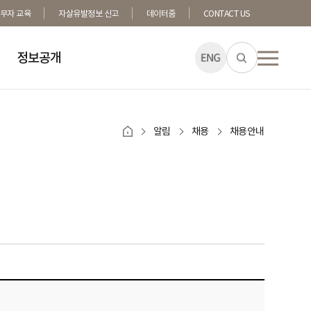
무자 교육
자살유발정보 신고
데이터줌
CONTACT US
전체메뉴열
정보공개
알림
채용
채용안내
기부사업안내
자살유족의 정의
자살예방교육 의무화 안
시도
기부상담
애도반응과 경험
자살예방교육 의무화 대
방법
기부금현황
사후행정처리
자살예방교육 의무화 F
사랑위기대응센터
기부소식
명예의 전당