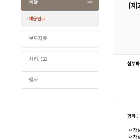
채용
[제
하위목록
접기
하위목록
채용안내
접기
보도자료
하위목록
펼치기
사업공고
하위목록
첨부파
펼치기
행사
하위목록
펼치기
함께 
ㅇ 채용
ㅇ 채용