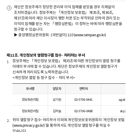
재단은 정보주체가 정당한 권리와 이익 침해를 받았을 경우 지체없이
조치하겠습니다. 정보주체는 「개인정보 보호법」 제35조, 제36조,
제37조에 따라 재단 이사장이 행한 처분 또는 부작위로 인하여 권리 또는
이익의 침해를 받는 자는 「행정심판법」이 정하는 바에 따라 행정심판을
청구할 수 있습니다.
▶ 중앙행정심판위원회 : (국번없이) 110 (
www.simpan.go.kr
)
제11조. 개인정보의 열람청구를 접수·처리하는 부서
정보주체는 「개인정보 보호법」 제35조에 따른 개인정보의 열람 청구를
아래의 부서에 할 수 있습니다. 재단은 정보주체의 개인정보 열람청구가
신속하게 처리되도록 노력하겠습니다.
<개인정보 열람 등 청구 접수・처리 부서>
부서명
담당자
연락처
이
정보화관리팀
남기원
02-3706-0441
agatho@k
정보화관리팀
김하늘
02-3706-0488
sky24@kf
위의 열람청구 접수･처리부서 이외에 개인정보보호위원회의 ‘개인정보 포털
(
www.privacy.go.kr
)’을 통하여서도 개인정보 열람청구를 하실 수
있습니다.