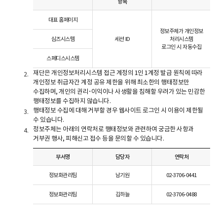
항목
대표 홈페이지
정보주체가 개인정보
심즈시스템
세션 ID
처리시스템
로그인 시 자동수집
스페디스시스템
재단은 개인정보처리시스템 접근 계정의 1인 1계정 발급 원칙에 따라
개인정보 취급자간 계정 공유 제한을 위해 최소한의 행태정보만
수집하며, 개인의 권리･이익이나 사생활을 침해할 우려가 있는 민감한
행태정보를 수집하지 않습니다.
행태정보 수집에 대해 거부할 경우 웹사이트 로그인 시 이용이 제한될
수 있습니다.
정보주체는 아래의 연락처로 행태정보와 관련하여 궁금한 사항과
거부권 행사, 피해신고 접수 등을 문의할 수 있습니다.
부서명
담당자
연락처
정보화관리팀
남기원
02-3706-0441
a
정보화관리팀
김하늘
02-3706-0488