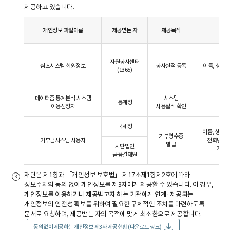
제공하고 있습니다.
개인정보 파일이름
제공받는 자
제공목적
자원봉사센터
심즈시스템 회원정보
봉사실적 등록
이름, 생년월
(1365)
데이터줌 통계분석 시스템
시스템
통계청
이용신청자
사용실적 확인
국세청
이름, 생년
기부영수증
기부금시스템 사용자
전화번호,
발급
사단법인
계좌번
금융결제원
재단은 제1항과 「개인정보 보호법」 제17조제1항제2호에 따라
정보주체의 동의 없이 개인정보를 제3자에게 제공할 수 있습니다. 이 경우,
개인정보를 이용하거나 제공받고자 하는 기관에게 연계·제공되는
개인정보의 안전성 확보를 위하여 필요한 구체적인 조치를 마련하도록
문서로 요청하며, 제공받는 자의 목적에 맞게 최소한으로 제공합니다.
동의없이 제공하는 개인정보 제3자 제공현황 (다운로드 링크)