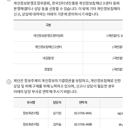
개인정보분쟁조정위원회, 한국인터넷진흥원 개인정보침해신고센터 등에
분쟁해결이나 상담 등을 신청할 수 있습니다. 이 밖에 기타 개인정보침해의
신고, 상담에 대하여는 아래의 기관에 문의하시기 바랍니다.
구분
개인정보분쟁조정위원회
(국번없이) 1833-6
개인정보침해신고센터
(국번없이) 11
대검찰청
(국번없이) 13
경찰청
(국번없이) 18
재단은 정보주체의 개인정보자기결정권을 보장하고, 개인정보침해로 인한
상담 및 피해 구제를 위해 노력하고 있으며, 신고나 상담이 필요한 경우
아래의 담당 부서로 연락해 주시기 바랍니다.
부서명
담당자
연락처
정보화관리팀
남기원
02-3706-0441
agatho@
정보화관리팀
김하늘
02-3706-0488
sky24@k